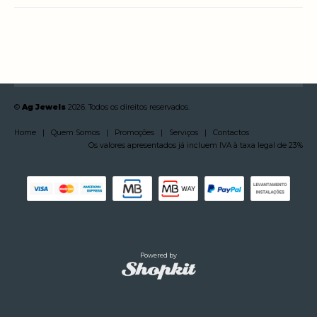
©
Ag Jewels
2026. Todos os direitos reservados.
Home
|
Quem Somos
|
Promoções
|
Serviços
|
Contactos
Os valores apresentados já incluem IVA à taxa legal de 23%
Powered by