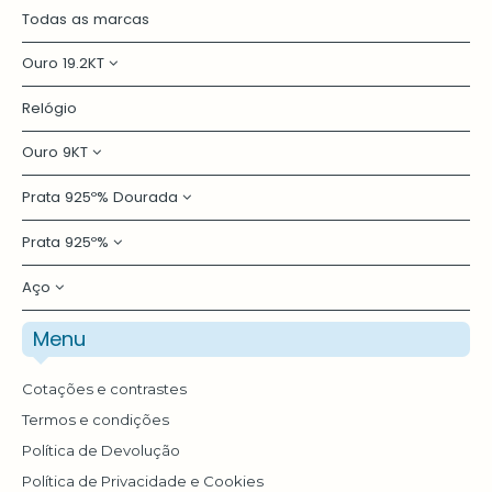
Todas as marcas
Contactos
Ouro 19.2KT
Relógio
Par de Brincos
Pesquisar
Ouro 9KT
Medalha
Anel
Prata 925º% Dourada
Brincos
Prata 925º%
Par de Brincos
Aço
Fio
Par de Brincos
Medalha
Pulseira
Menu
Escrava
Pulseira
Escrava
Cotações e contrastes
Anel
Termos e condições
Escrava
Política de Devolução
Colar
Política de Privacidade e Cookies