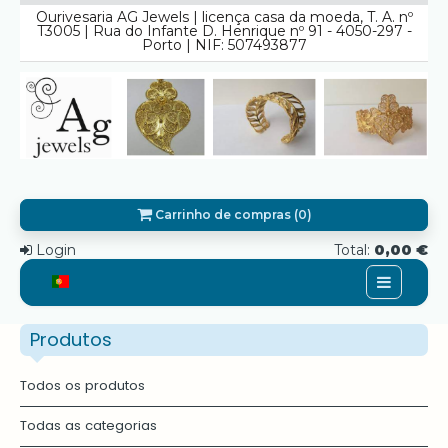
Ourivesaria AG Jewels | licença casa da moeda, T. A. nº
T3005 | Rua do Infante D. Henrique nº 91 - 4050-297 -
Porto | NIF: 507493877
Carrinho de compras (0)
Login
Total:
0,00 €
Home
Produtos
Quem Somos
Todos os produtos
Promoções
Todas as categorias
Serviços